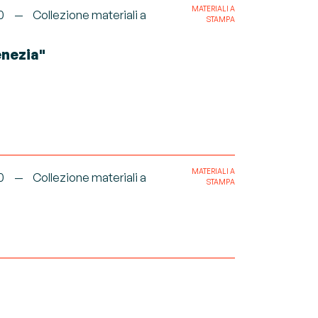
MATERIALI A
0
Collezione materiali a
STAMPA
enezia"
MATERIALI A
0
Collezione materiali a
STAMPA