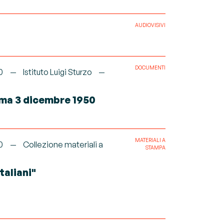
AUDIOVISIVI
DOCUMENTI
0
Istituto Luigi Sturzo
oma 3 dicembre 1950
MATERIALI A
0
Collezione materiali a
STAMPA
taliani"