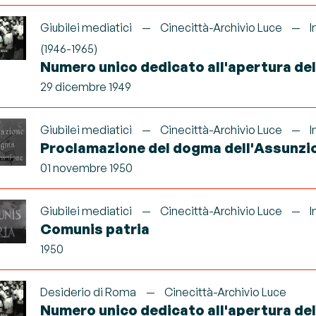
Giubilei mediatici
Cinecittà-Archivio Luce
I
(1946-1965)
Numero unico dedicato all'apertura de
29 dicembre 1949
Giubilei mediatici
Cinecittà-Archivio Luce
I
Proclamazione del dogma dell'Assunzi
01 novembre 1950
Giubilei mediatici
Cinecittà-Archivio Luce
I
Comunis patria
1950
Desiderio di Roma
Cinecittà-Archivio Luce
Numero unico dedicato all'apertura de