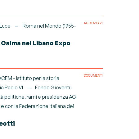
AUDIOVISIVI
 Luce
Roma nel Mondo (1955-
 Calma nel Libano Expo
DOCUMENTI
ACEM - Istituto per la storia
ia Paolo VI
Fondo Gioventù
tà politiche, rami e presidenza ACI
e con la Federazione italiana dei
eotti