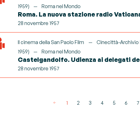
1959)
Roma nel Mondo
Roma. La nuova stazione radio Vatican
28 novembre 1957
Il cinema della San Paolo Film
Cinecittà-Archivio
1959)
Roma nel Mondo
Castelgandolfo. Udienza ai delegati d
28 novembre 1957
1
2
3
4
5
6
7