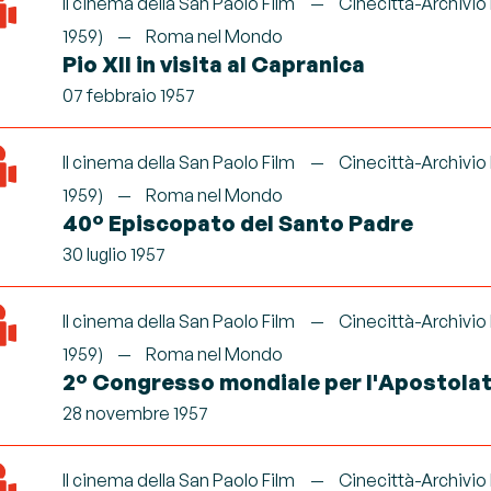
Il cinema della San Paolo Film
Cinecittà-Archivio
1959)
Roma nel Mondo
Pio XII in visita al Capranica
07 febbraio 1957
Il cinema della San Paolo Film
Cinecittà-Archivio
1959)
Roma nel Mondo
40° Episcopato del Santo Padre
30 luglio 1957
Il cinema della San Paolo Film
Cinecittà-Archivio
1959)
Roma nel Mondo
2° Congresso mondiale per l'Apostolato
28 novembre 1957
Il cinema della San Paolo Film
Cinecittà-Archivio