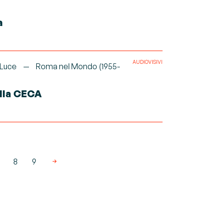
a
AUDIOVISIVI
 Luce
Roma nel Mondo (1955-
ella CECA
8
9