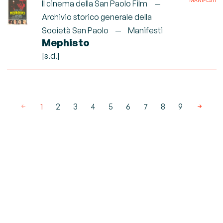
MANIFESTI
Il cinema della San Paolo Film
Archivio storico generale della
Società San Paolo
Manifesti
Mephisto
[s.d.]
1
2
3
4
5
6
7
8
9