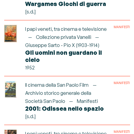
Wargames Giochi di guerra
[s.d.]
MANIFESTI
I papi veneti, tra cinema e televisione
Collezione privata Vanelli
Giuseppe Sarto - Pio X (1903-1914)
Gli uomini non guardano il
cielo
1952
MANIFESTI
Il cinema della San Paolo Film
Archivio storico generale della
Società San Paolo
Manifesti
2001: Odissea nello spazio
[s.d.]
MANIFESTI
I papi veneti, tra cinema e televisione